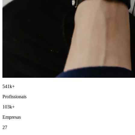
541
k+
Profissionais
103
k+
Empresas
27