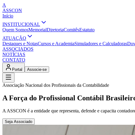
A
ASSCON
Início
INSTITUCIONAL
Quem Somos
Memorial
Diretoria
Comitês
Estatuto
ATUAÇÃO
Destaques e Notas
Cursos e Academia
Simuladores e Calculadoras
Dow
ASSOCIADOS
NOTÍCIAS
CONTATO
Portal
Associe-se
Associação Nacional dos Profissionais da Contabilidade
A Força do Profissional Contábil Brasileir
A ASSCON é a entidade que representa, defende e capacita contadores e
Seja Associado