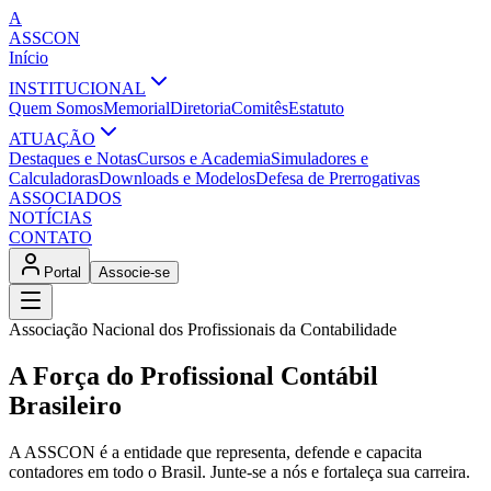
A
ASSCON
Início
INSTITUCIONAL
Quem Somos
Memorial
Diretoria
Comitês
Estatuto
ATUAÇÃO
Destaques e Notas
Cursos e Academia
Simuladores e
Calculadoras
Downloads e Modelos
Defesa de Prerrogativas
ASSOCIADOS
NOTÍCIAS
CONTATO
Portal
Associe-se
Associação Nacional dos Profissionais da Contabilidade
A Força do Profissional Contábil
Brasileiro
A ASSCON é a entidade que representa, defende e capacita
contadores em todo o Brasil. Junte-se a nós e fortaleça sua carreira.