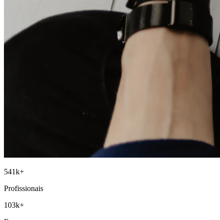
541
k+
Profissionais
103
k+