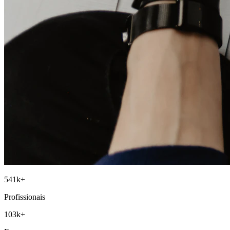
541
k+
Profissionais
103
k+