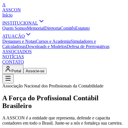
A
ASSCON
Início
INSTITUCIONAL
Quem Somos
Memorial
Diretoria
Comitês
Estatuto
ATUAÇÃO
Destaques e Notas
Cursos e Academia
Simuladores e
Calculadoras
Downloads e Modelos
Defesa de Prerrogativas
ASSOCIADOS
NOTÍCIAS
CONTATO
Portal
Associe-se
Associação Nacional dos Profissionais da Contabilidade
A Força do Profissional Contábil
Brasileiro
A ASSCON é a entidade que representa, defende e capacita
contadores em todo o Brasil. Junte-se a nós e fortaleça sua carreira.