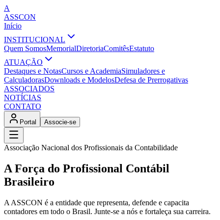
A
ASSCON
Início
INSTITUCIONAL
Quem Somos
Memorial
Diretoria
Comitês
Estatuto
ATUAÇÃO
Destaques e Notas
Cursos e Academia
Simuladores e
Calculadoras
Downloads e Modelos
Defesa de Prerrogativas
ASSOCIADOS
NOTÍCIAS
CONTATO
Portal
Associe-se
Associação Nacional dos Profissionais da Contabilidade
A Força do Profissional Contábil
Brasileiro
A ASSCON é a entidade que representa, defende e capacita
contadores em todo o Brasil. Junte-se a nós e fortaleça sua carreira.