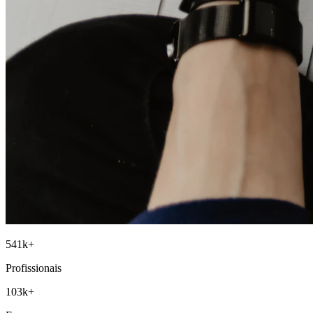
541
k+
Profissionais
103
k+