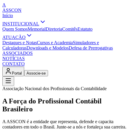
A
ASSCON
Início
INSTITUCIONAL
Quem Somos
Memorial
Diretoria
Comitês
Estatuto
ATUAÇÃO
Destaques e Notas
Cursos e Academia
Simuladores e
Calculadoras
Downloads e Modelos
Defesa de Prerrogativas
ASSOCIADOS
NOTÍCIAS
CONTATO
Portal
Associe-se
Associação Nacional dos Profissionais da Contabilidade
A Força do Profissional Contábil
Brasileiro
A ASSCON é a entidade que representa, defende e capacita
contadores em todo o Brasil. Junte-se a nós e fortaleça sua carreira.