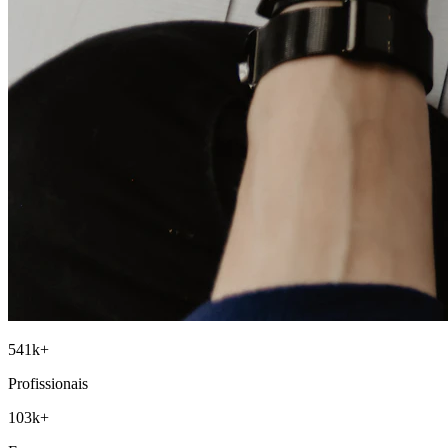
541
k+
Profissionais
103
k+